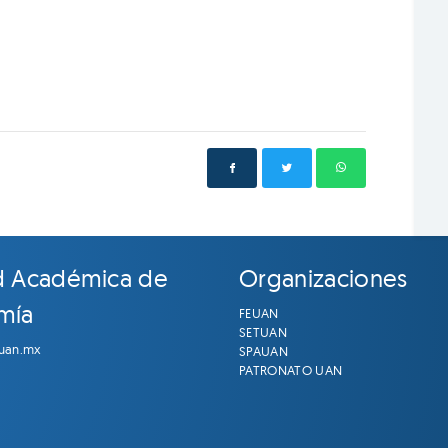
d Académica de
Organizaciones
mía
FEUAN
SETUAN
.uan.mx
SPAUAN
PATRONATO UAN