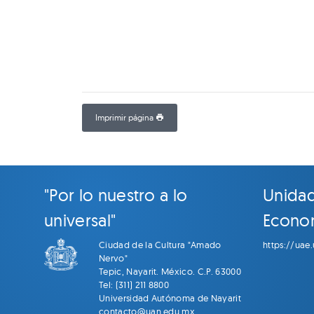
Imprimir página
"Por lo nuestro a lo
Unida
universal"
Econo
Ciudad de la Cultura "Amado
https://uae
Nervo"
Tepic, Nayarit. México. C.P. 63000
Tel: (311) 211 8800
Universidad Autónoma de Nayarit
contacto@uan.edu.mx