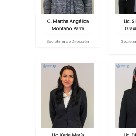
C. Martha Angélica
Lic. S
Montaño Parra
Graxi
Secretaria de Dirección
Secretar
Lic. Karla María
Lic. 