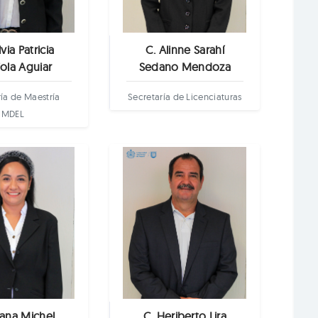
ilvia Patricia
C. Alinne Sarahí
ola Aguiar
Sedano Mendoza
ía de Maestría
Secretaría de Licenciaturas
MDEL
Diana Michel
C. Heriberto Lira