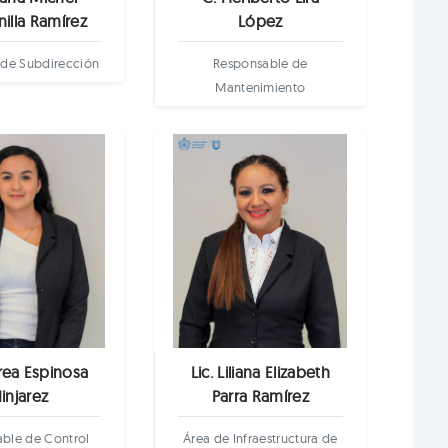
illa Ramírez
López
 de Subdirección
Responsable de
Mantenimiento
rea Espinosa
Lic. Liliana Elizabeth
injarez
Parra Ramírez
ble de Control
Área de Infraestructura de