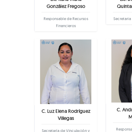
González Fregoso
Quintan
Responsable de Recursos
Secretaria
Financieros
C. And
C. Luz Elena Rodríguez
M
Villegas
Responsa
Secretaría de Vinculación y